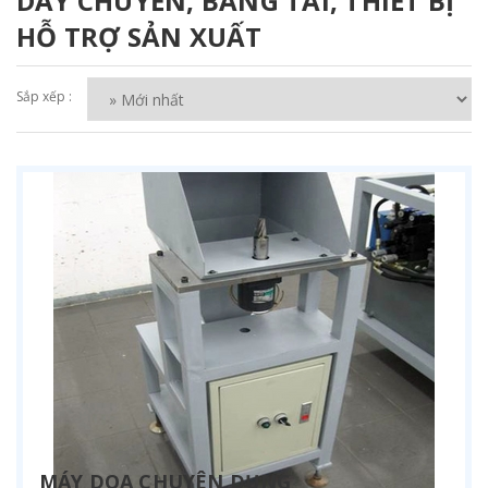
DÂY CHUYỀN, BĂNG TẢI, THIẾT BỊ
HỖ TRỢ SẢN XUẤT
Sắp xếp :
MÁY DOA CHUYÊN DỤNG