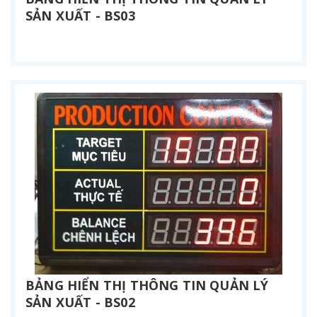
SẢN XUẤT - BS03
Liên hệ
BẢNG HIỂN THỊ THÔNG TIN QUẢN LÝ
SẢN XUẤT - BS02