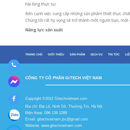
hài lòng thực sự.
Bên cạnh việc cung cấp những sản phẩm thiết thực chất
Chúng tôi rất hy vọng sẽ trở thành môt người bạn, một đ
Năng lực sản xuất
TRANG CHỦ
GIỚI THIỆU
SẢN PHẨM
DỊCH VỤ
TIN TỨC
LI
CÔNG TY CỔ PHẦN GITECH VIỆT NAM
Copyright ©2012 Gitechvietnam.com
Địa chỉ: Đại Lộ, Ninh Sở, Thường Tín, Hà Nội
Điện thoại: 096 138 1289
Email: gitechvietnam.jsc@gmail.com
Website: www.gitechvietnam.com