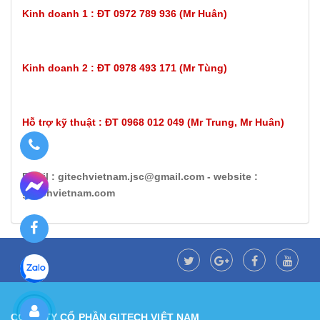
Kinh doanh 1 : ĐT 0972 789 936 (Mr Huân)
Kinh doanh 2 : ĐT 0978 493 171 (Mr Tùng)
Hỗ trợ kỹ thuật : ĐT 0968 012 049 (Mr Trung, Mr Huân)
Email : gitechvietnam.jsc@gmail.com - website :
gitechvietnam.com
CÔNG TY CỔ PHẦN GITECH VIỆT NAM