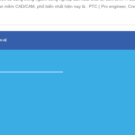
n mềm CAD/CAM, phổ biến nhất hiện nay là : PTC ( Pro engineer, Creo p
ÊN HỆ