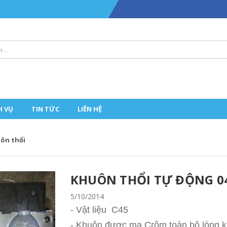
H VỤ
TIN TỨC
LIÊN HỆ
ôn thổi
KHUÔN THỔI TỰ ĐỘNG 0
5/10/2014
- Vật liệu
C45
- Khuôn được mạ Crôm toàn bộ lòng k