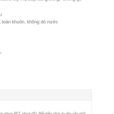
u
át toàn khuôn, không dò nước
m
bằng nhựa PET, nhựa HD. Mỗi kiểu chai, lo yêu cầu một