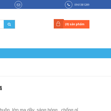
0961381289
(
0
) sản phẩm
4
huôn, lớp mạ dầy, sáng bóng, chống gỉ,