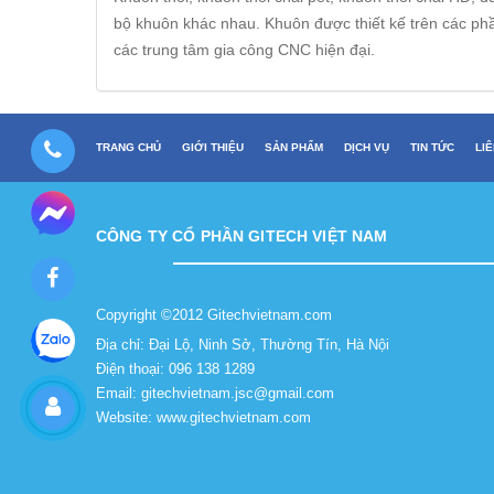
bộ khuôn khác nhau. Khuôn được thiết kế trên các phầ
các trung tâm gia công CNC hiện đại.
TRANG CHỦ
GIỚI THIỆU
SẢN PHẨM
DỊCH VỤ
TIN TỨC
LI
CÔNG TY CỔ PHẦN GITECH VIỆT NAM
Copyright ©2012 Gitechvietnam.com
Địa chỉ: Đại Lộ, Ninh Sở, Thường Tín, Hà Nội
Điện thoại: 096 138 1289
Email: gitechvietnam.jsc@gmail.com
Website: www.gitechvietnam.com